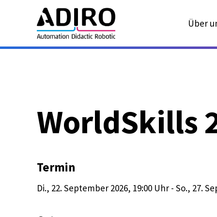
Über u
WorldSkills 
Termin
Di., 22. September 2026
, 19:00
Uhr
-
So., 27. S